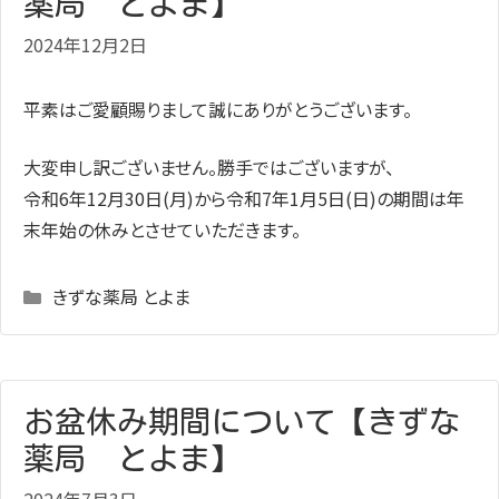
薬局 とよま】
2024年12月2日
平素はご愛顧賜りまして誠にありがとうございます。
大変申し訳ございません。勝手ではございますが、
令和6年
12
月30日
(月
)
から令和7年
1
月5日
(日
)
の期間は年
末年始の休みとさせていただきます。
Categories
きずな薬局 とよま
お盆休み期間について【きずな
薬局 とよま】
2024年7月3日