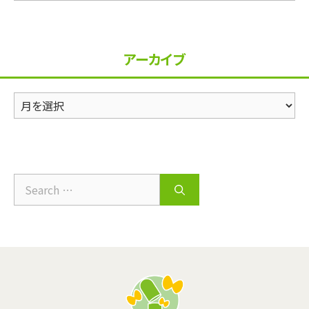
テ
ゴ
リ
アーカイブ
ー
ア
ー
カ
イ
ブ
Search
for: