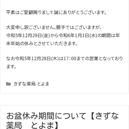
平素はご愛顧賜りまして誠にありがとうございます。
大変申し訳ございません。勝手ではございますが、
令和
5
年
12
月
29
日
(
金
)
から令和
6
年
1
月
3
日
(
水
)
の期間は年
末年始の休みとさせていただきます。
なお令和
5
年
12
月28日(木)
は
17：00までの営業となっており
ます。
Categories
きずな薬局 とよま
お盆休み期間について【きずな
薬局 とよま】