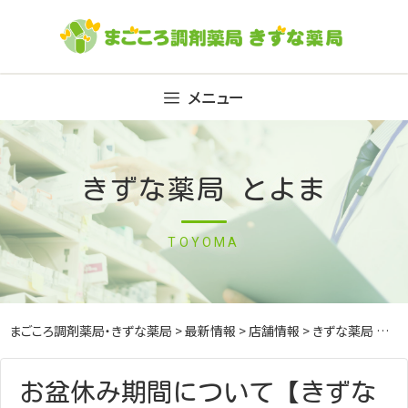
Skip
to
content
メニュー
きずな薬局 とよま
TOYOMA
まごころ調剤薬局・きずな薬局
>
最新情報
>
店舗情報
>
きずな薬局 とよま
お盆休み期間について【きずな